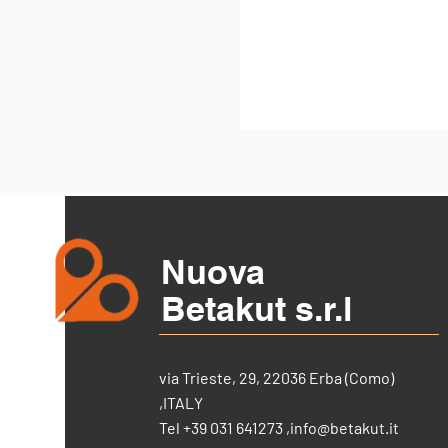
Nuova
Betakut s.r.l
via Trieste, 29, 22036 Erba (Como)
,ITALY
Tel +39 031 641273 ,
info@betakut.it