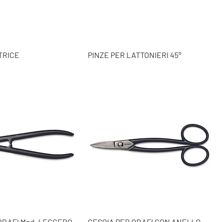
TRICE
PINZE PER LATTONIERI 45°
ORAFI Mod. LEGGERO
CESOIA PER ORAFI CON ANELLO