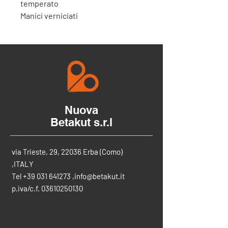
temperato
Manici verniciati
Nuova
Betakut s.r.l
via Trieste, 29, 22036 Erba (Como)
,ITALY
Tel
+39 031 641273
,
info@betakut.it
p.iva/c.f.
03610250130