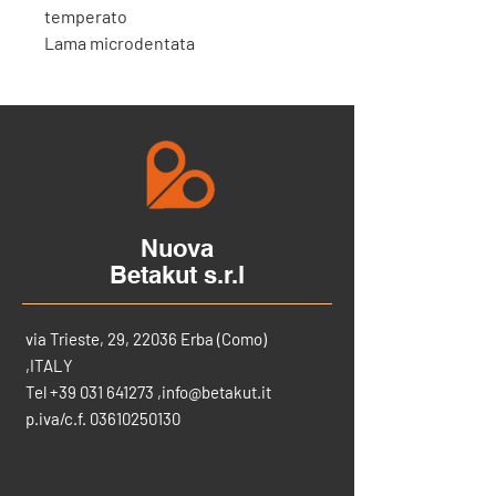
temperato
Lama microdentata
Nuova
Betakut s.r.l
via Trieste, 29, 22036 Erba (Como)
,ITALY
Tel
+39 031 641273
,
info@betakut.it
p.iva/c.f.
03610250130