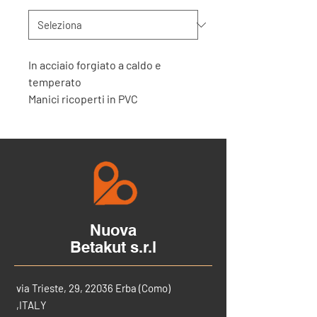
In acciaio forgiato a caldo e
temperato
Manici ricoperti in PVC
Ideali per tagli corti e per
contornare
Nuova
Betakut s.r.l
via Trieste, 29, 22036 Erba (Como)
,ITALY