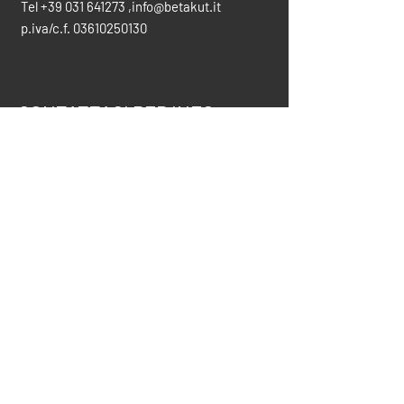
Tel
+39 031 641273
,
info@betakut.it
p.iva/c.f.
03610250130
CONTATTACI PER INFO
info@betakut.it
vendite@betakut.it
031-641273
SCARICA IL CATALOGO COMPLETO
privacy policy