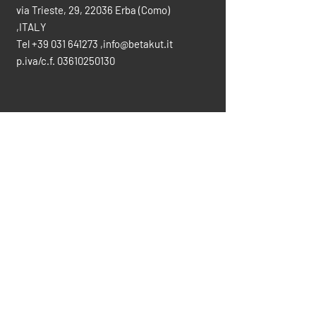
via Trieste, 29, 22036 Erba (Como)
,ITALY
Tel
+39 031 641273
,
info@betakut.it
p.iva/c.f.
03610250130
CONTATTACI PER INFO
info@betakut.it
vendite@betakut.it
031-641273
SCARICA IL CATALOGO COMPLETO