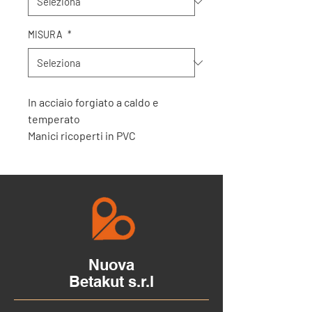
MISURA
*
In acciaio forgiato a caldo e
temperato
Manici ricoperti in PVC
Ideali per tagli circolari e passanti
Per contornare e per tagliare la
reggia acciaiosa
Nuova
Betakut s.r.l