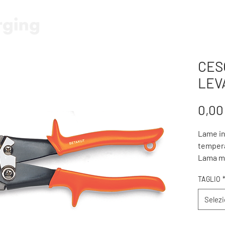
HOME
FORBICE E SEGA A BA
CES
LEV
0,00
Lame in
temper
Lama m
Indicate
TAGLIO
contor
Selez