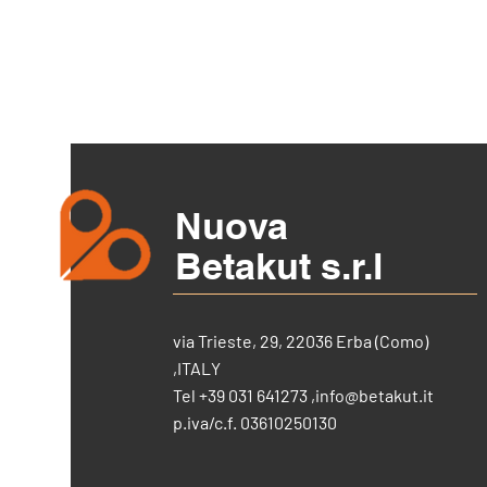
Nuova
Betakut s.r.l
via Trieste, 29, 22036 Erba (Como)
,ITALY
Tel +39 031 641273 ,
info@betakut.it
p.iva/c.f. 03610250130