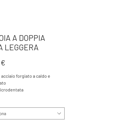
TTERIA
AZIENDA
BTK FORGING
PRODOTTI
OIA A DOPPIA
A LEGGERA
Prezzo
 €
 acciaio forgiato a caldo e
ato
icrodentata
 per i tagli passanti e per
*
nare
iona