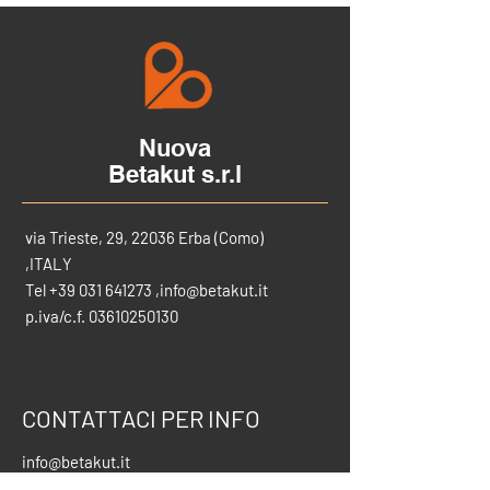
Nuova
Betakut s.r.l
via Trieste, 29, 22036 Erba (Como)
,ITALY
Tel
+39 031 641273
,
info@betakut.it
p.iva/c.f.
03610250130
CONTATTACI PER INFO
info@betakut.it
vendite@betakut.it