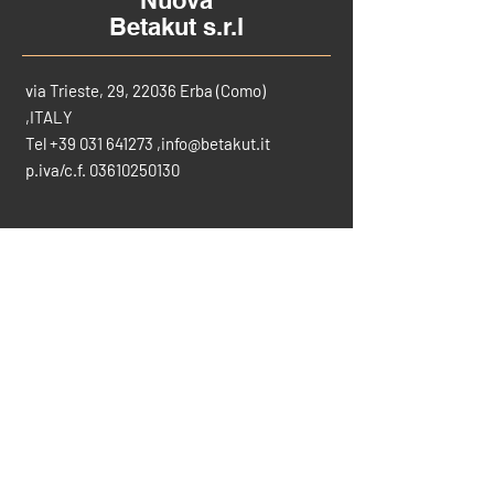
Nuova
Betakut s.r.l
via Trieste, 29, 22036 Erba (Como)
,ITALY
Tel
+39 031 641273
,
info@betakut.it
p.iva/c.f.
03610250130
CONTATTACI PER INFO
info@betakut.it
vendite@betakut.it
031-641273
SCARICA IL CATALOGO COMPLETO