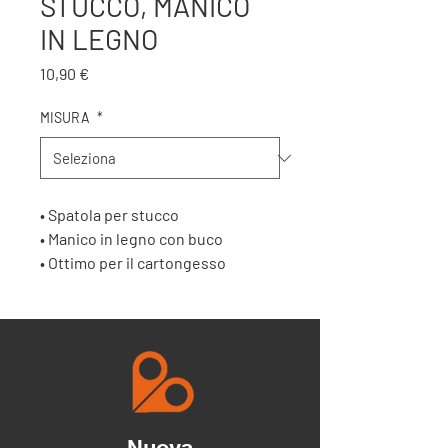
STUCCO, MANICO
IN LEGNO
Prezzo
10,90 €
MISURA
*
• Spatola per stucco
• Manico in legno con buco
• Ottimo per il cartongesso
• disponibile in 8 misure