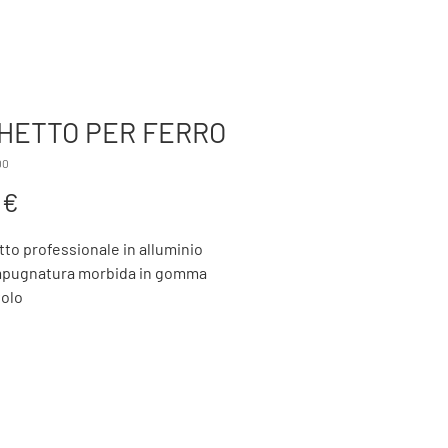
TTERIA
AZIENDA
BTK FORGING
PRODOTTI
HETTO PER FERRO
00
Prezzo
 €
tto professionale in alluminio
mpugnatura morbida in gomma
volo