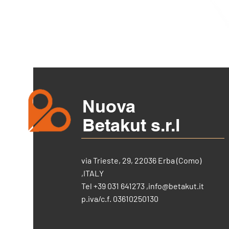
Nuova
Betakut s.r.l
via Trieste, 29, 22036 Erba (Como)
,ITALY
Tel +39 031 641273 ,
info@betakut.it
p.iva/c.f. 03610250130