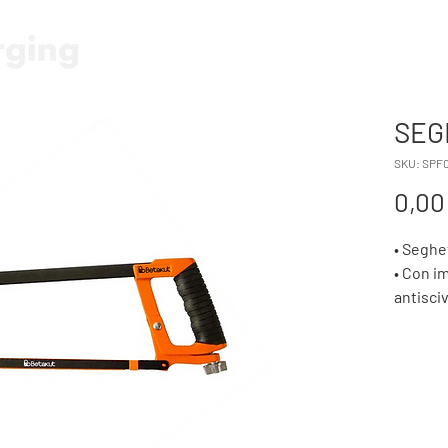
HOME
FORBICE E SEGA A BA
SEG
SKU: SPF
0,00
• Seghe
• Con i
antisci