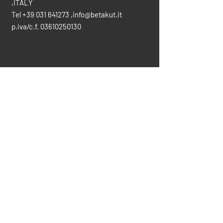
,ITALY
Tel
+39 031 641273
,
info@betakut.it
p.iva/c.f.
03610250130
CONTATTACI PER INFO
info@betakut.it
vendite@betakut.it
031-641273
SCARICA IL CATALOGO COMPLETO