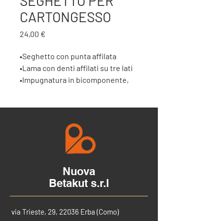
SEGHETTO PER
CARTONGESSO
Prezzo
24,00 €
•Seghetto con punta affilata
•Lama con denti affilati su tre lati
•Impugnatura in bicomponente,
con foro
•Fornito con protezione della lama
•Lunghezza della lama: 150mm
Nuova
Betakut s.r.l
via Trieste, 29, 22036 Erba (Como)