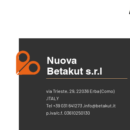
Nuova
Betakut s.r.l
via Trieste, 29, 22036 Erba (Como)
,ITALY
Tel +39 031 641273 ,
info@betakut.it
p.iva/c.f. 03610250130