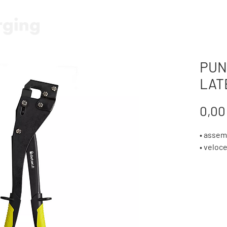
HOME
FORBICE E SEGA A BA
PUN
LAT
0,00
• assem
• veloc