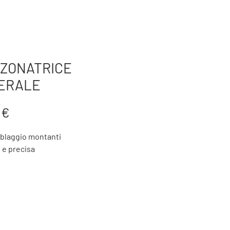
TTERIA
AZIENDA
BTK FORGING
PRODOTTI
ZONATRICE
ERALE
Prezzo
 €
blaggio montanti
e e precisa