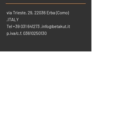
via Trieste, 29, 22036 Erba (Como)
,ITALY
Tel
+39 031 641273
,
info@betakut.it
p.iva/c.f.
03610250130
CONTATTACI PER INFO
info@betakut.it
vendite@betakut.it
031-641273
SCARICA IL CATALOGO COMPLETO