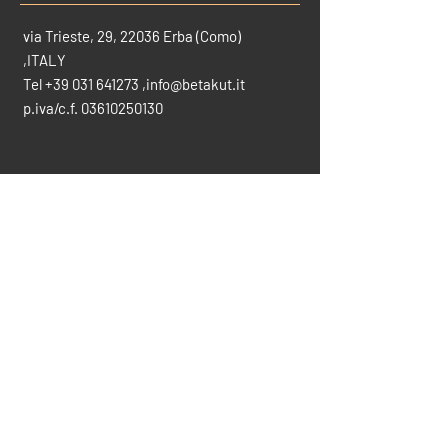
via Trieste, 29, 22036 Erba (Como)
,ITALY
Tel
+39 031 641273
,
info@betakut.it
p.iva/c.f.
03610250130
CONTATTACI PER INFO
info@betakut.it
vendite@betakut.it
031-641273
SCARICA IL CATALOGO COMPLETO