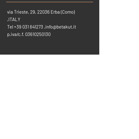
via Trieste, 29, 22036 Erba (Como)
,ITALY
Tel
+39 031 641273
,
info@betakut.it
p.iva/c.f.
03610250130
CONTATTACI PER INFO
info@betakut.it
vendite@betakut.it
031-641273
SCARICA IL CATALOGO COMPLETO