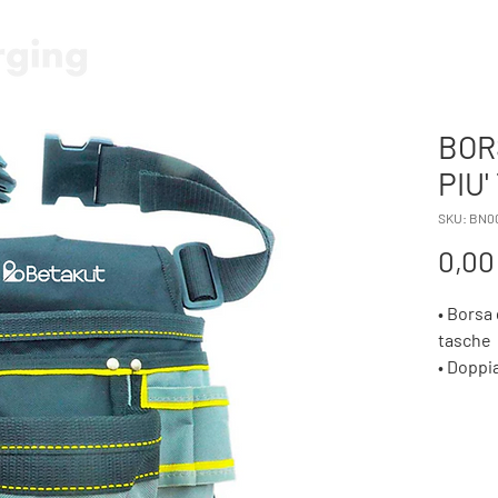
HOME
FORBICE E SEGA A BA
BOR
PIU'
SKU: BN0
0,00
• Borsa 
tasche
• Doppia
•Cintur