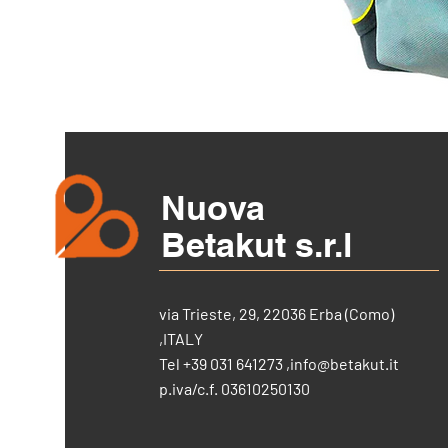
Nuova
Betakut s.r.l
via Trieste, 29, 22036 Erba (Como)
,ITALY
Tel +39 031 641273 ,
info@betakut.it
p.iva/c.f. 03610250130