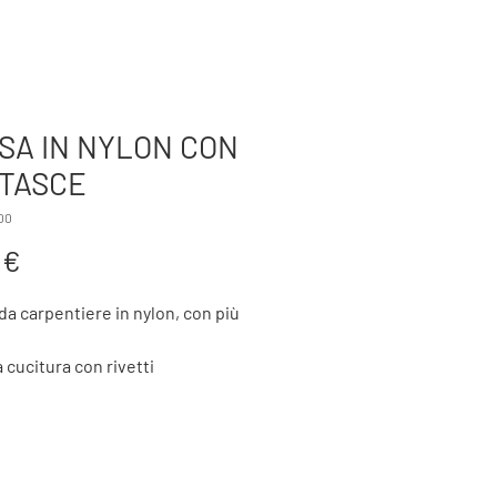
TTERIA
AZIENDA
BTK FORGING
PRODOTTI
SA IN NYLON CON
 TASCE
00
Prezzo
 €
da carpentiere in nylon, con più
 cucitura con rivetti
a regolabile