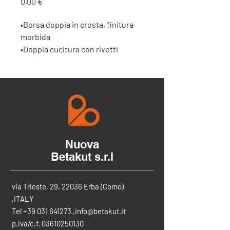
Prezzo
0,00 €
•Borsa doppia in crosta, finitura
morbida
•Doppia cucitura con rivetti
•Cintura regolabile
Nuova
Betakut s.r.l
via Trieste, 29, 22036 Erba (Como)
,ITALY
Tel
+39 031 641273
,
info@betakut.it
p.iva/c.f.
03610250130