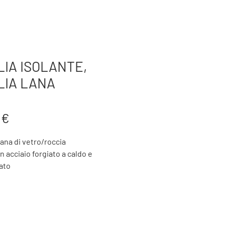
TTERIA
AZIENDA
BTK FORGING
PRODOTTI
LIA ISOLANTE,
LIA LANA
Prezzo
 €
 lana di vetro/roccia
n acciaio forgiato a caldo e
ato
i legno o alluminio