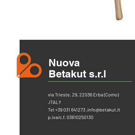
Nuova
Betakut s.r.l
via Trieste, 29, 22036 Erba (Como)
,ITALY
Tel +39 031 641273 ,
info@betakut.it
p.iva/c.f. 03610250130