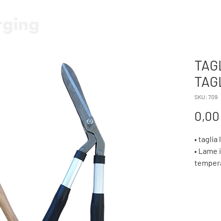
HOME
FORBICE E SEGA A BA
TAG
TAG
SKU: 709
0,00
• taglia
• Lame i
temper
• manic